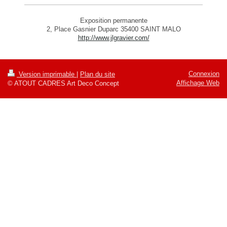
Exposition permanente
2, Place Gasnier Duparc 35400 SAINT MALO
http://www.jlgravier.com/
Connexion
Version imprimable
|
Plan du site
Affichage Web
© ATOUT CADRES Art Deco Concept