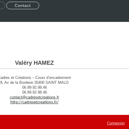
Contact
Valéry HAMEZ
adres et Créations – Cours d’encadrement
8, Av de la Borderie 35400 SAINT MALO
06.89.92.98.46
06.89.92.98.46
contact@cadresetcreations.fr
http://cadresetcreations.fr/
Connexion