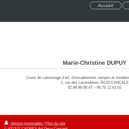
Accueil
Marie-Christine DUPUY
Cours de cartonnage d’art, d’encadrement, lampes et meubles 
1, rue des Lavandières 35120 CANCALE
02.99.89.90.47 – 06.75.12.61.02
.
Version imprimable
|
Plan du site
© ATOUT CADRES Art Deco Concept